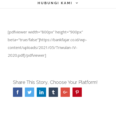
HUBUNGI KAMI
[pdfviewer width=”800px” height=”900px”
beta=”true/false”]https://bankfajar.co.id/wp-
content/uploads/2021/05/Triwulan-IV-
2020.pdf[/pdfviewer]
Share This Story, Choose Your Platform!
Facebook
Twitter
Linkedin
Tumblr
Google+
Pinterest