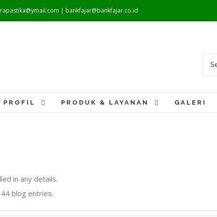
warapastika@ymail.com | bankfajar@bankfajar.co.id
PROFIL
PRODUK & LAYANAN
GALERI
led in any details.
44 blog entries.