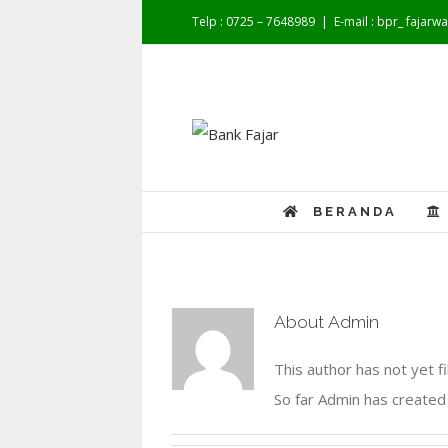
Telp : 0725 – 7648989
|
E-mail : bpr_ fajar
BERANDA
About
Admin
This author has not yet fil
So far Admin has created 