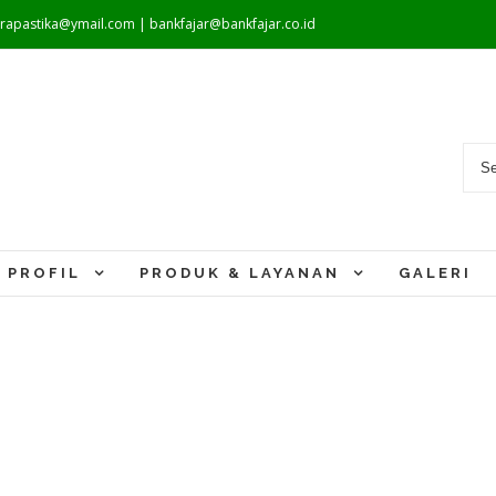
warapastika@ymail.com | bankfajar@bankfajar.co.id
PROFIL
PRODUK & LAYANAN
GALERI