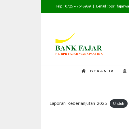
Telp : 0725 – 7648989
|
E-mail : bpr_ fajar
BERANDA
Laporan-Keberlanjutan-2025
Unduh