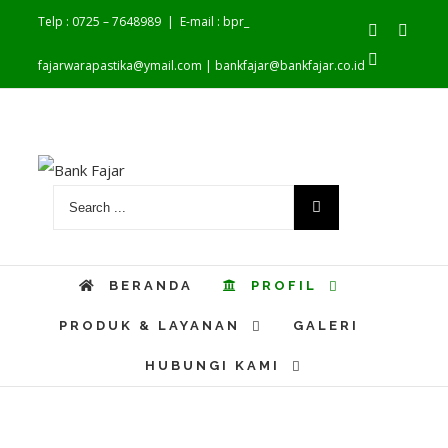
Telp : 0725 – 7648989
|
E-mail : bpr_
Facebook
Youtu
Instagram
fajarwarapastika@ymail.com | bankfajar@bankfajar.co.id
BERANDA
PROFIL
PRODUK & LAYANAN
GALERI
HUBUNGI KAMI